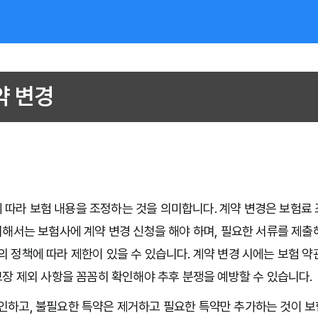
약 변경
따라 보험 내용을 조정하는 것을 의미합니다. 계약 변경은 보험료 
위해서는 보험사에 계약 변경 신청을 해야 하며, 필요한 서류를 제출
의 정책에 따라 제한이 있을 수 있습니다. 계약 변경 시에는 보험 약
 보장 제외 사항을 꼼꼼히 확인해야 추후 분쟁을 예방할 수 있습니다.
확인하고, 불필요한 특약은 제거하고 필요한 특약만 추가하는 것이 보