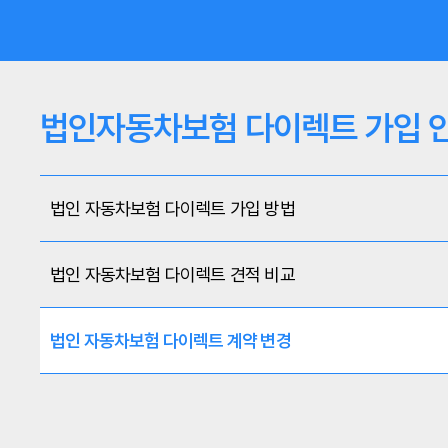
법인자동차보험 다이렉트 가입 
법인 자동차보험 다이렉트 가입 방법
법인 자동차보험 다이렉트 견적 비교
법인 자동차보험 다이렉트 계약 변경