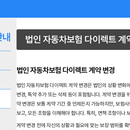
안내
법인 자동차보험 다이렉트 계
법인 자동차보험 다이렉트 계약 변경
법인 자동차보험 다이렉트 계약 변경은 법인의 상황 변화에 
변경, 특약 추가 또는 삭제 등이 포함됩니다. 계약 변경을 
약 변경은 보통 계약 기간 중 언제든지 가능하지만, 보험사
보고, 모든 조항을 이해해야 합니다. 특히, 면책 조항이나
계약 변경 전에 자신의 상황과 필요에 맞는 보장 범위를 