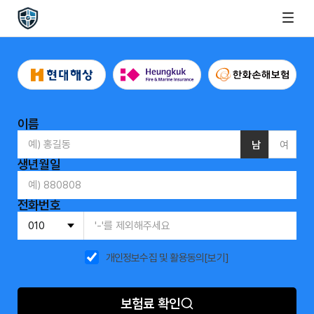
이름
남
여
생년월일
전화번호
개인정보수집 및 활용동의
[보기]
보험료 확인