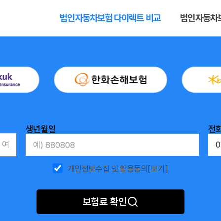
법인자동차보험 다이렉트 비교
법인자동차보
생년월일
전
여
개인정보수집 및 활용동의
[보기]
보험료 확인