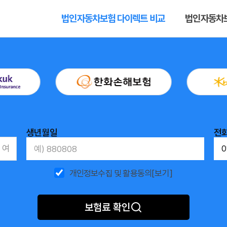
법인자동차보험 다이렉트 비교
법인자동차보
생년월일
전
여
개인정보수집 및 활용동의
[보기]
보험료 확인