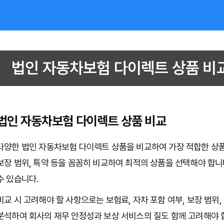
법인 자동차보험 다이렉트 상품 비
법인 자동차보험 다이렉트 상품 비교
다양한 법인 자동차보험 다이렉트 상품을 비교하여 가장 적합한 상품
보장 범위, 특약 등을 꼼꼼히 비교하여 최적의 상품을 선택해야 합니
수 있습니다.
비교 시 고려해야 할 사항으로는 보험료, 자차 포함 여부, 보장 범위,
분석하여 회사의 재무 안정성과 보상 서비스의 질도 함께 고려해야 